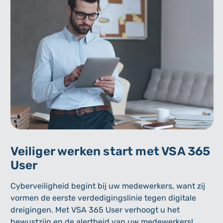
Veiliger werken start met VSA 365
N
User
a
Cyberveiligheid begint bij uw medewerkers, want zij
De
vormen de eerste verdedigingslinie tegen digitale
vi
dreigingen. Met VSA 365 User verhoogt u het
al
bewustzijn en de alertheid van uw medewerkers!