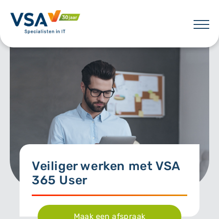
Skip
to
content
VSA
Veiliger werken met
VSA
365 User
Maak een afspraak