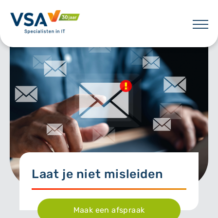
Skip
to
content
VSA
Laat je niet misleiden
Maak een afspraak