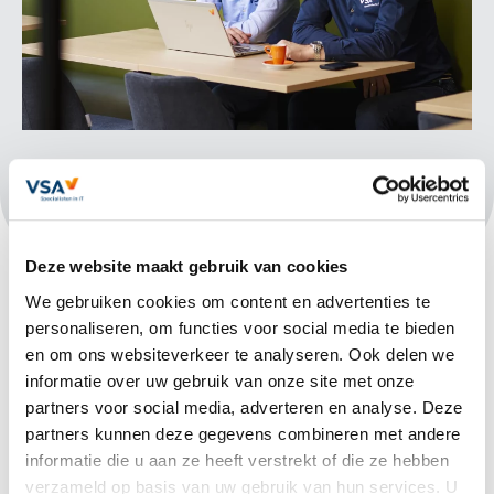
Deze website maakt gebruik van cookies
We gebruiken cookies om content en advertenties te
personaliseren, om functies voor social media te bieden
en om ons websiteverkeer te analyseren. Ook delen we
Toch geklikt? Handel snel!
informatie over uw gebruik van onze site met onze
partners voor social media, adverteren en analyse. Deze
Heb je per ongeluk op een verdachte link geklikt? Sluit
partners kunnen deze gegevens combineren met andere
de website direct en voer geen gegevens in. Meld het bij
informatie die u aan ze heeft verstrekt of die ze hebben
het securityteam van VSA zodat verdere schade
verzameld op basis van uw gebruik van hun services. U
voorkomen kan worden.