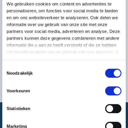
We gebruiken cookies om content en advertenties te
personaliseren, om functies voor social media te bieden
en om ons websiteverkeer te analyseren. Ook delen we
informatie over uw gebruik van onze site met onze
partners voor social media, adverteren en analyse. Deze
partners kunnen deze gegevens combineren met andere
informatie die u aan ze heeft verstrekt of die ze hebben
verzameld op basis van uw gebruik van hun services. U
gaat akkoord met onze cookies als u onze website blijft
gebruiken.
Toestemmingsselectie
Noodzakelijk
Voorkeuren
Statistieken
Marketing