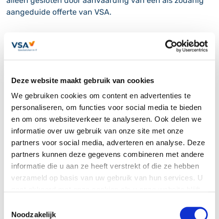
alleen gesloten door aanvaarding van een als zodanig
aangeduide offerte van VSA.
Beperkte aansprakelijkheid
De op de Website aangeboden materialen worden
aangeboden zonder enige vorm van garantie of
Deze website maakt gebruik van cookies
aanspraak op juistheid. Deze materialen kunnen op elk
moment wijzigen zonder voorafgaande mededeling van
We gebruiken cookies om content en advertenties te
VSA. In het bijzonder zijn alle prijzen op de Website
personaliseren, om functies voor social media te bieden
onder voorbehoud van type- en programmeerfouten.
en om ons websiteverkeer te analyseren. Ook delen we
Voor de gevolgen van dergelijke fouten wordt geen
informatie over uw gebruik van onze site met onze
aansprakelijkheid aanvaard. Geen overeenkomst komt
partners voor social media, adverteren en analyse. Deze
tot stand op basis van dergelijke fouten.
partners kunnen deze gegevens combineren met andere
informatie die u aan ze heeft verstrekt of die ze hebben
Auteursrechten
verzameld op basis van uw gebruik van hun services. U
gaat akkoord met onze cookies als u onze website blijft
gebruiken.
Alle rechten van intellectuele eigendom betreffende
Toestemmingsselectie
Noodzakelijk
deze materialen liggen bij VSA. Kopiëren, verspreiden