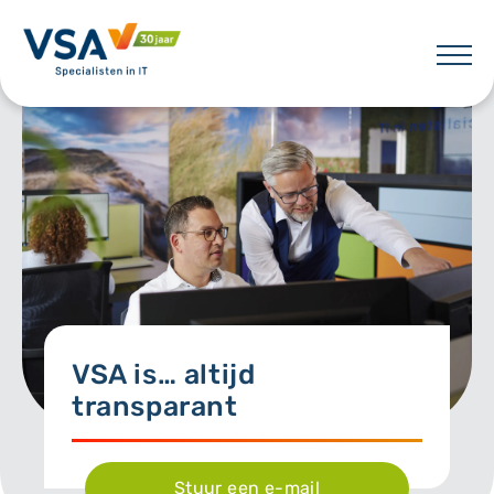
Skip
to
content
VSA
VSA is…
altijd
transparant
Stuur een e-mail